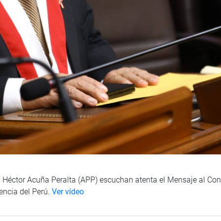
 Héctor Acuña Peralta (APP) escuchan atenta el Mensaje al Cong
dencia del Perú.
Ver vídeo