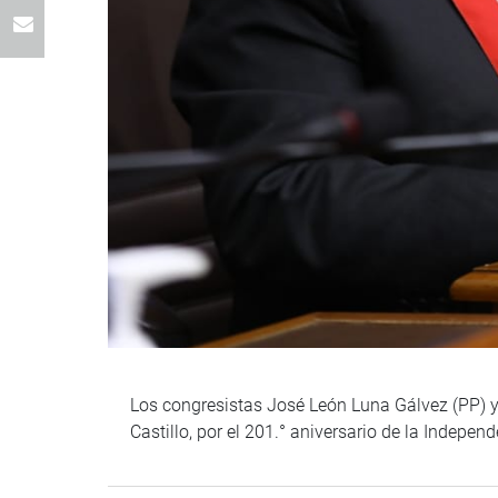
Los congresistas José León Luna Gálvez (PP) y
Castillo, por el 201.° aniversario de la Indepen