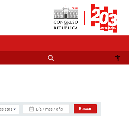
Día / mes / año