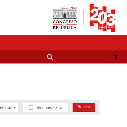
Día / mes / año