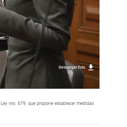
Descargar foto
e Ley nro. 679, que propone establecer medidas