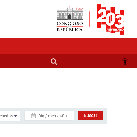
Día / mes / año