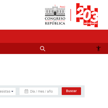
Día / mes / año