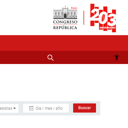
Día / mes / año