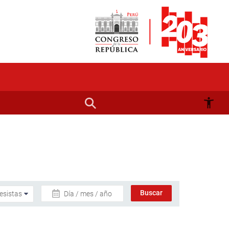
Día / mes / año