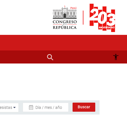
Día / mes / año