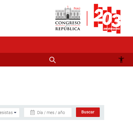
Día / mes / año