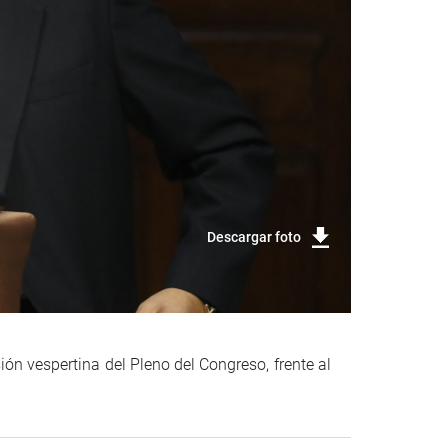
Descargar foto
ión vespertina del Pleno del Congreso, frente al