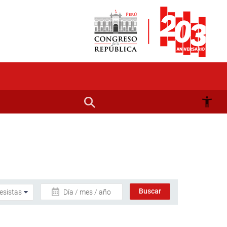
Día / mes / año