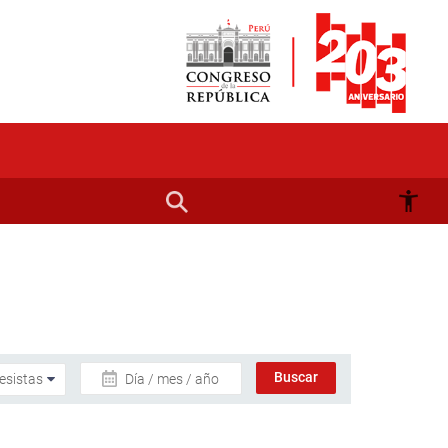
Día / mes / año