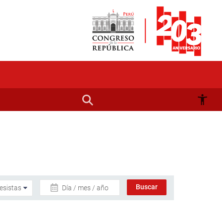
Día / mes / año