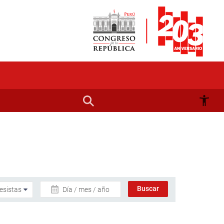
Día / mes / año