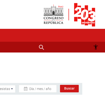
Día / mes / año