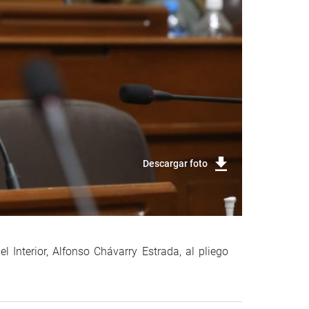
Descargar foto
 Interior, Alfonso Chávarry Estrada, al pliego