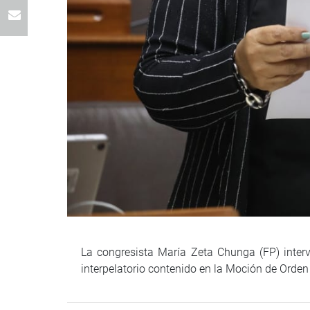
La congresista María Zeta Chunga (FP) intervi
interpelatorio contenido en la Moción de Orde