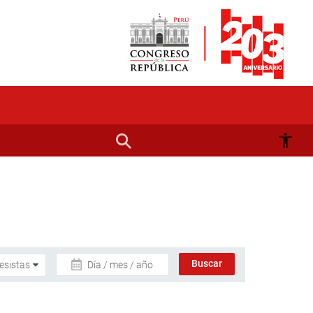
Día / mes / año