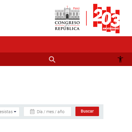
Día / mes / año