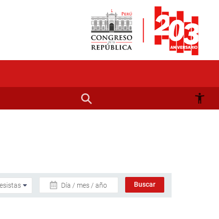
Día / mes / año