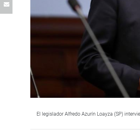
El legislador Alfredo Azurín Loayza (SP) interv