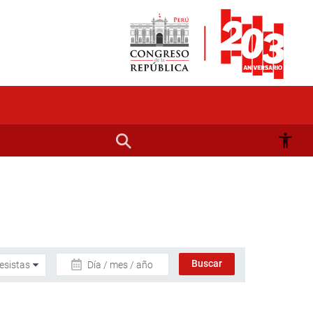
Día / mes / año