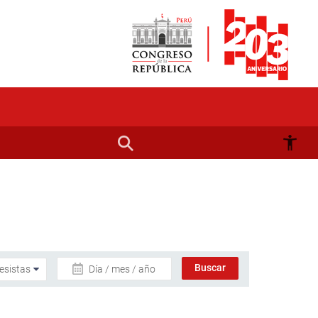
Día / mes / año