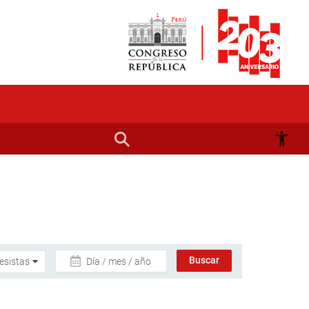
Día / mes / año