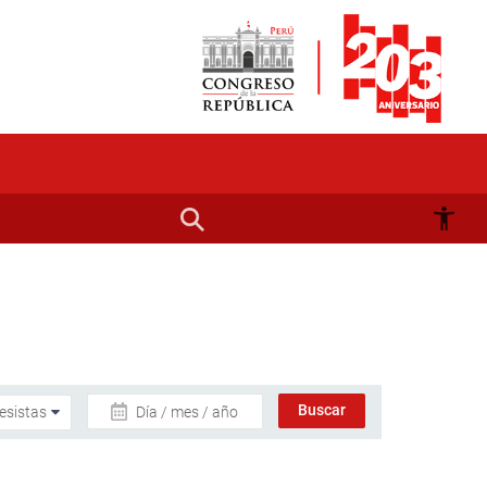
Día / mes / año