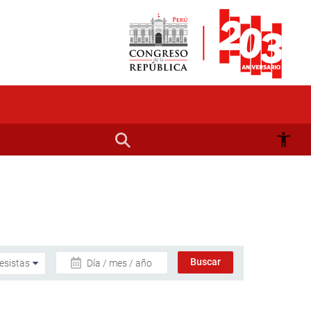
Día / mes / año