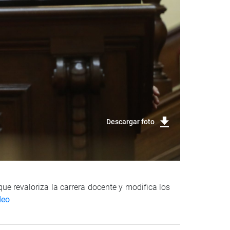
Descargar foto
ue revaloriza la carrera docente y modifica los
deo