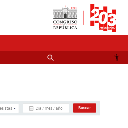
Día / mes / año