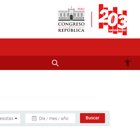
Día / mes / año