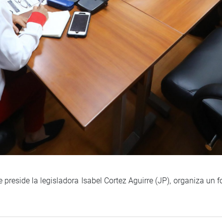
preside la legisladora Isabel Cortez Aguirre (JP), organiza un fo