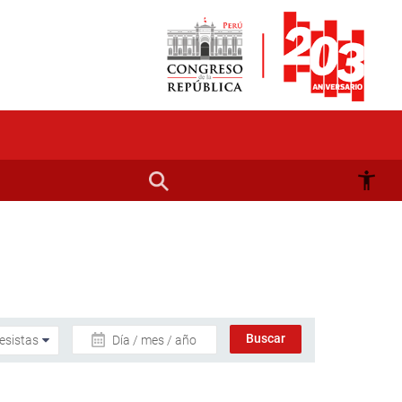
Día / mes / año