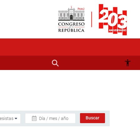
Día / mes / año