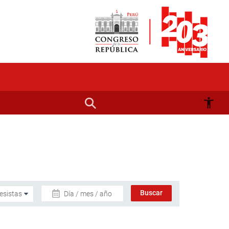
Día / mes / año