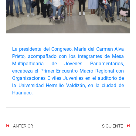
La presidenta del Congreso, María del Carmen Alva
Prieto, acompañado con los integrantes de Mesa
Multipartidaria de Jóvenes Parlamentarios,
encabeza el Primer Encuentro Macro Regional con
Organizaciones Civiles Juveniles en el auditorio de
la Universidad Hermilio Valdizán, en la ciudad de
Huánuco.
ANTERIOR
SIGUIENTE