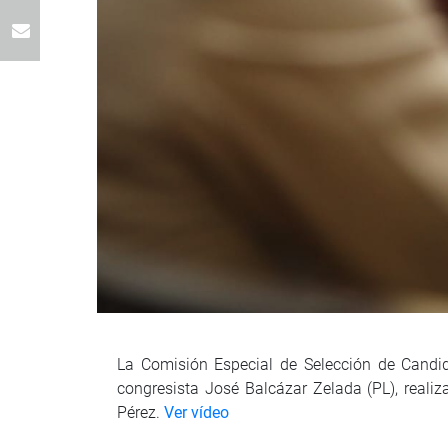
La Comisión Especial de Selección de Candid
congresista José Balcázar Zelada (PL), realiz
Pérez.
Ver vídeo