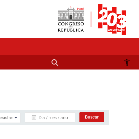
Día / mes / año