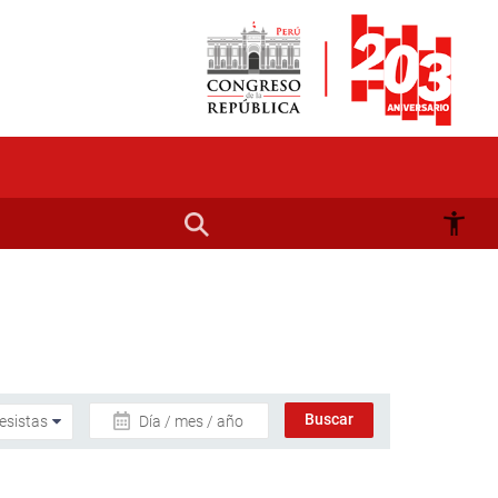
Día / mes / año