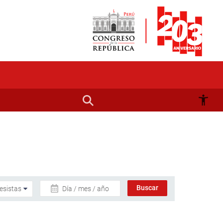
Día / mes / año