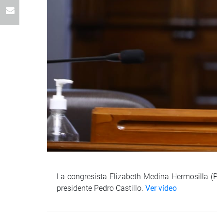
La congresista Elizabeth Medina Hermosilla (P
presidente Pedro Castillo.
Ver vídeo