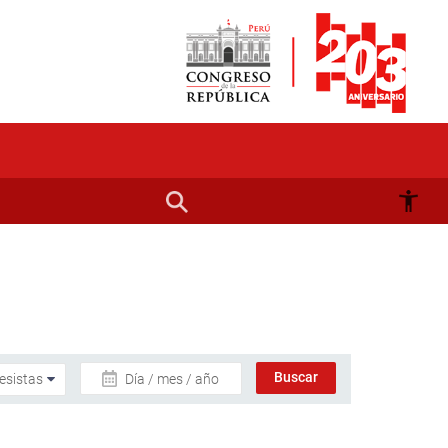
Día / mes / año