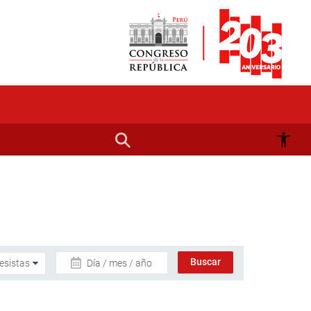
Día / mes / año