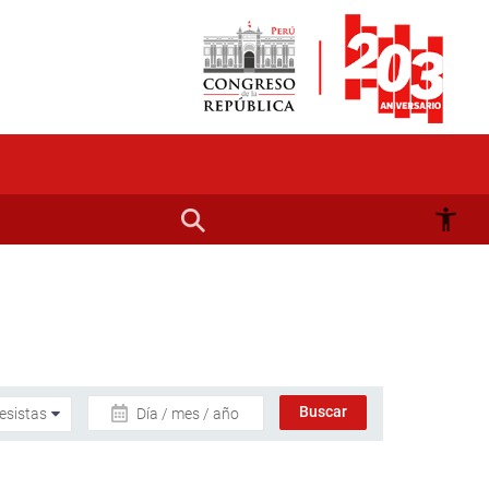
Día / mes / año