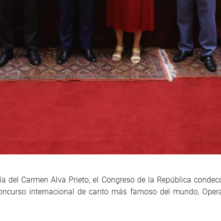
a del Carmen Alva Prieto, el Congreso de la República condec
concurso internacional de canto más famoso del mundo, Opera