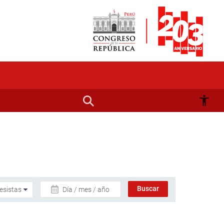
Día / mes / año