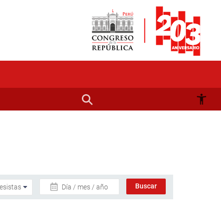
Día / mes / año