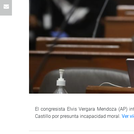
El congresista Elvis Vergara Mendoza (AP) in
Castillo por presunta incapacidad moral.
Ver v