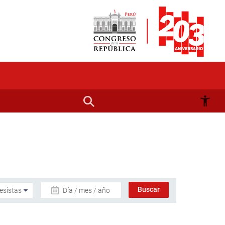
Día / mes / año