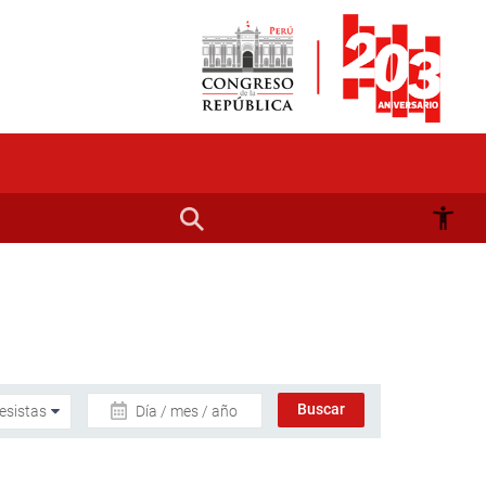
Día / mes / año