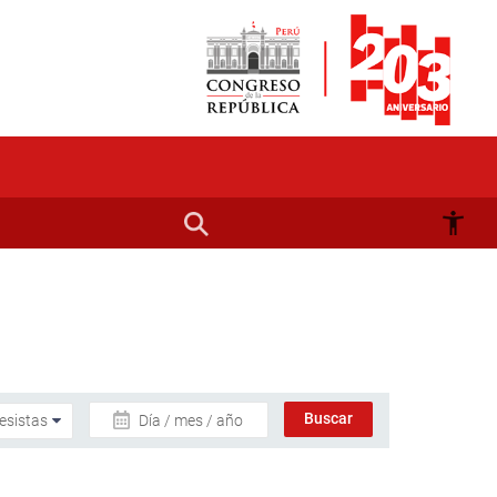
Día / mes / año