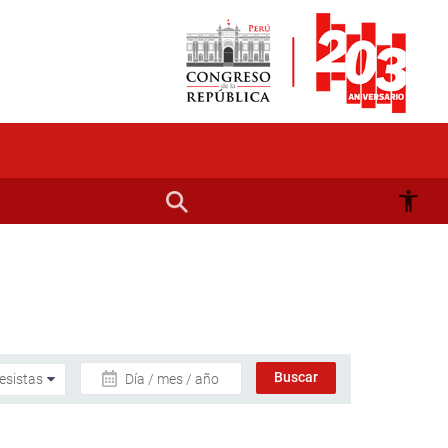
Día / mes / año