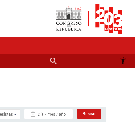
Día / mes / año