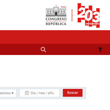
Día / mes / año