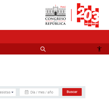
Día / mes / año