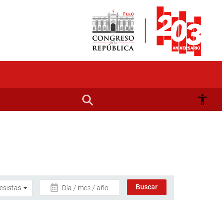
Día / mes / año