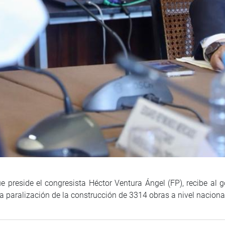
ue preside el congresista Héctor Ventura Ángel (FP), recibe al
la paralización de la construcción de 3314 obras a nivel naciona