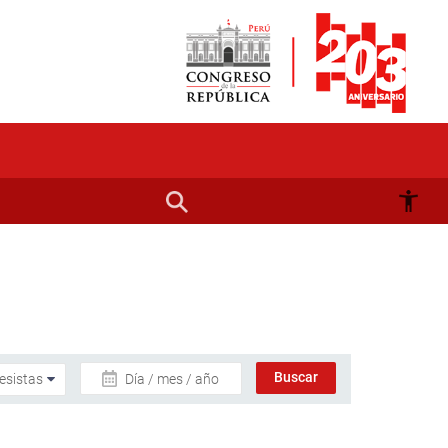
Día / mes / año