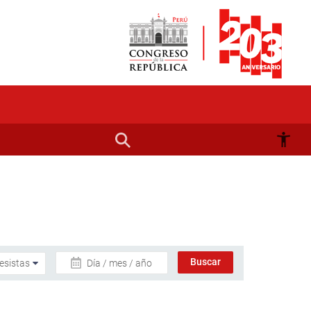
Día / mes / año