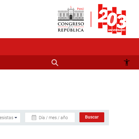
Día / mes / año