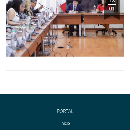
13
01
PORTAL
Inicio