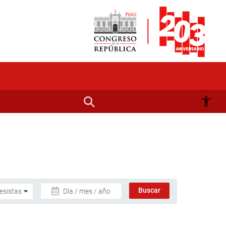
Día / mes / año