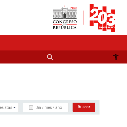
Día / mes / año